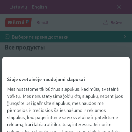
Lietuvių
English
Rimi.lt
Войти
Выберите время доставки
Все продукты
Фильтровать продукты
Šioje svetainėje naudojami slapukai
Показать продукты
40
Сортировать
Mes nustatome tik būtinus slapukus, kad mūsų svetainė
veiktų. Mes nenustatysime jokių kitų slapukų, nebent juos
S.kačių ėd. su jaut. PERFECT FIT
įjungsite. Jei įgalinsite slapukus, mes naudosime
STERIL, 750g
pirmosios ir trečiosios šalies našumo ir reklamos
6.49 € за шт.
6
49
slapukus, kad pagerintume savo svetainę ir pateiktume
Цена за единицу: 8,65 €/кг
8,65 €/кг
-30%
€/шт.
4
reklamą, kuri labiau atitiktų Jūsų interesus. Jei norite
54
Добави
€
pakeisti Jūsų slapukų nustatymus, spustelėkite mygtuką
Добавить в корзину