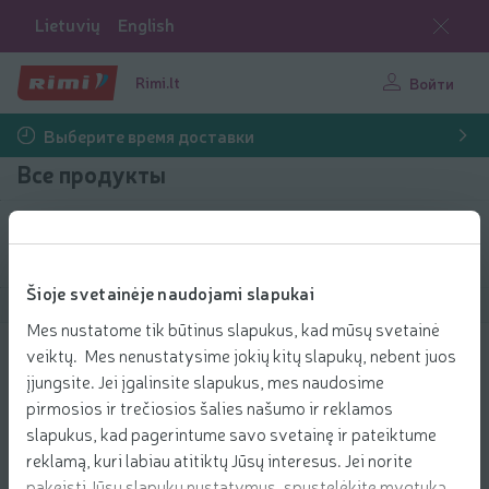
Lietuvių
English
Rimi.lt
Войти
Выберите время доставки
Все продукты
Фильтровать продукты
Šioje svetainėje naudojami slapukai
Показать продукты
40
Сортировать
Mes nustatome tik būtinus slapukus, kad mūsų svetainė
veiktų. Mes nenustatysime jokių kitų slapukų, nebent juos
Kokosinis batonėlis NICKS su sald., 40
įjungsite. Jei įgalinsite slapukus, mes naudosime
g
pirmosios ir trečiosios šalies našumo ir reklamos
2.49 € за шт.
2
49
slapukus, kad pagerintume savo svetainę ir pateiktume
Цена за единицу: 62,25 €/кг
62,25 €/кг
€/шт.
reklamą, kuri labiau atitiktų Jūsų interesus. Jei norite
Добави
pakeisti Jūsų slapukų nustatymus, spustelėkite mygtuką
Добавить в корзину