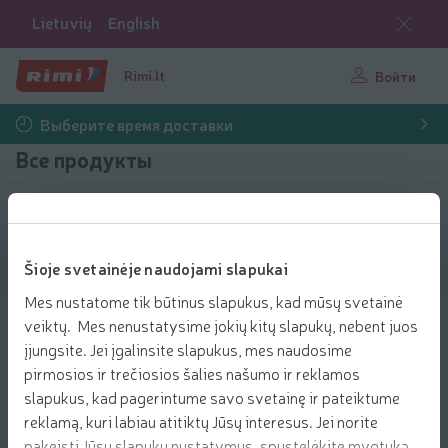
Lietuvių
English
Rimi.lt
Войти
Выберите время доставки
Все продукты
Фильтровать продукты
Šioje svetainėje naudojami slapukai
Показать продукты
40
Сортировать
Mes nustatome tik būtinus slapukus, kad mūsų svetainė
veiktų. Mes nenustatysime jokių kitų slapukų, nebent juos
Vištienos skonio ryžių makaronai
įjungsite. Jei įgalinsite slapukus, mes naudosime
MAMA, 55 g
pirmosios ir trečiosios šalies našumo ir reklamos
1.89 € за шт.
1
89
slapukus, kad pagerintume savo svetainę ir pateiktume
Цена за единицу: 34,36 €/кг
34,36 €/кг
€/шт.
reklamą, kuri labiau atitiktų Jūsų interesus. Jei norite
Добави
pakeisti Jūsų slapukų nustatymus, spustelėkite mygtuką
Добавить в корзину