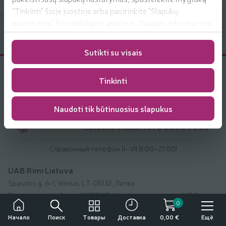
20,99 €/кг
"Tinkinti" šioje juostoje arba pasirinkite "Slapukų
nustatymai" šio tinklalapio apačioje. Daugiau informacijos
apie mūsų naudojamus slapukus
rasite
https://www.rimi.lt/privatumo-politika/slapuku-
Sutikti su visais
taisykles
Поддержка клиентов
Tinkinti
Отправить нам сообщение
Naudoti tik būtinuosius slapukus
Свяжись с нами +370 800 29 000
Справочный телефон (I–VII 8:00–21:00)
UAB Rimi Lietuva
Spaudos g. 6-1, Vilnius, LT-05132, Литва
Регистрационый код: 123715317
Номер плательщика НДС:
LT237153113
0
Поиск
Товары
Ещё
Начало
Доставка
0,00 €