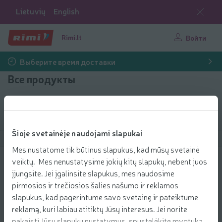
Lietuvių
English
Rimi.lt
Войти
Выберите время доставки
Все продукты
Фильтровать продукты
Šioje svetainėje naudojami slapukai
Показать продукты
40
Сортировать
Mes nustatome tik būtinus slapukus, kad mūsų svetainė
veiktų. Mes nenustatysime jokių kitų slapukų, nebent juos
Vytinta pj. kiauliena LABANORO, a.r., 1
įjungsite. Jei įgalinsite slapukus, mes naudosime
kg
pirmosios ir trečiosios šalies našumo ir reklamos
29.99 € за кг
29
99
slapukus, kad pagerintume savo svetainę ir pateiktume
Цена за единицу: 29,99 €/кг
29,99 €/кг
-30%
€/кг
20
reklamą, kuri labiau atitiktų Jūsų interesus. Jei norite
99
Добави
€
pakeisti Jūsų slapukų nustatymus, spustelėkite mygtuką
Добавить в корзину