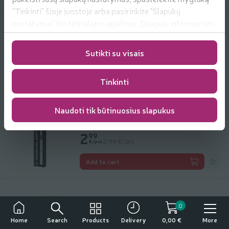
"Tinkinti" šioje juostoje arba pasirinkite "Slapukų
nustatymai" šio tinklalapio apačioje. Daugiau informacijos
apie mūsų naudojamus slapukus
Dantų šepetėlis WOOM Kids Extra Soft
rasite
https://www.rimi.lt/privatumo-politika/slapuku-
2.99 € per pcs.
2
Sutikti su visais
99
Price per unit: 2,99 €/pcs.
taisykles
2,99 €/pcs.
€/pcs.
Add to 
Add to cart
Tinkinti
Naudoti tik būtinuosius slapukus
Dantų šepetėlis WOOM Charcoal Soft
2.99 € per pcs.
2
99
Price per unit: 2,99 €/pcs.
2,99 €/pcs.
€/pcs.
Add to 
Add to cart
Dantų pasta WOOM JUNIOR BUBBLE
0
GUM, 50 ml
Search
Products
More
Home
Delivery
0,00 €
99