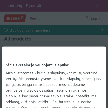
Lietuvių
Русский
Rimi.lt
Log in
Book delivery time here
All products
Filter products
Šioje svetainėje naudojami slapukai
Show products
40
Sort
Mes nustatome tik būtinus slapukus, kad mūsų svetainė
veiktų. Mes nenustatysime jokių kitų slapukų, nebent juos
Besiplečiantis tarpdančių siūlas WOOM
įjungsite. Jei įgalinsite slapukus, mes naudosime
CARBON+
pirmosios ir trečiosios šalies našumo ir reklamos
5.89 € per pcs.
5
89
slapukus, kad pagerintume savo svetainę ir pateiktume
Price per unit: 5,89 €/pcs.
5,89 €/pcs.
€/pcs.
reklamą, kuri labiau atitiktų Jūsų interesus. Jei norite
Add to 
pakeisti Jūsų slapukų nustatymus, spustelėkite mygtuką
Add to cart