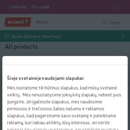
Lietuvių
Русский
Rimi.lt
Log in
Book delivery time here
All products
Filter products
Šioje svetainėje naudojami slapukai
Show products
40
Sort
Mes nustatome tik būtinus slapukus, kad mūsų svetainė
veiktų. Mes nenustatysime jokių kitų slapukų, nebent juos
Puodelis STOR PAW PATROL, 350 ml
įjungsite. Jei įgalinsite slapukus, mes naudosime
3.49 € per pcs.
3
pirmosios ir trečiosios šalies našumo ir reklamos
49
Price per unit: 3,49 €/pcs.
3,49 €/pcs.
-30%
€/pcs.
slapukus, kad pagerintume savo svetainę ir pateiktume
2
44
Add to 
€
reklamą, kuri labiau atitiktų Jūsų interesus. Jei norite
Add to cart
2,44 €/pcs.
pakeisti Jūsų slapukų nustatymus, spustelėkite mygtuką