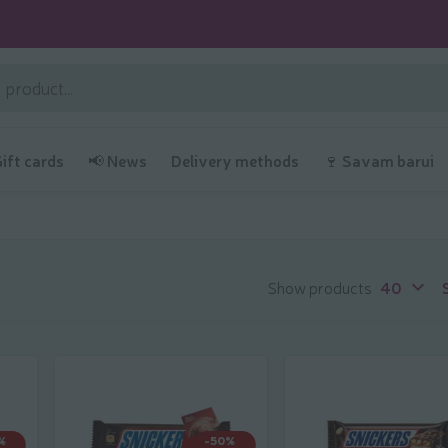
Gift cards
📢 News
Delivery methods
🍷 Savam barui
Show products
40
%
-50%