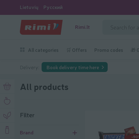
Lietuvių
Русский
Rimi.lt
All categories
🛒 Offers
Promo codes
🎁 
Delivery:
Book delivery time here
All products
Filter
Filter
Brand
-50