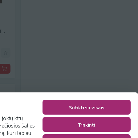
lis
 pcs.
Add to favorites
 €/kg
Sutikti su visais
jokių kitų
Tinkinti
rečiosios šalies
Packaging fee
0,00 €
, kuri labiau
Total
0,00 €