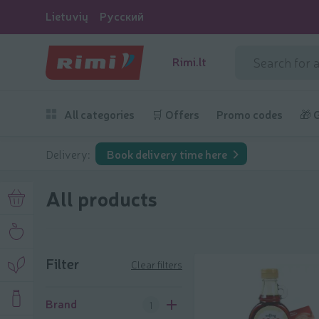
Lietuvių
Русский
Rimi.lt
All categories
🛒 Offers
Promo codes
🎁 
Delivery:
Book delivery time here
All products
Filter
Clear filters
Filter
Brand
1