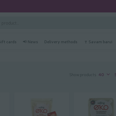
Gift cards
📢 News
Delivery methods
🍷 Savam barui
Show products
40