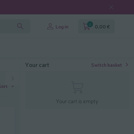
0
Log in
0,00 €
Your cart
Switch basket
Sort
Your cart is empty