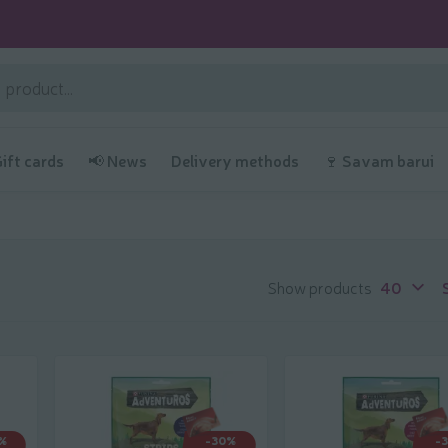
Gift cards
📢 News
Delivery methods
🍷 Savam barui
Show products
40
%
-30%
-