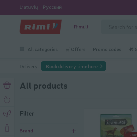
Lietuvių
Русский
Rimi.lt
All categories
🛒 Offers
Promo codes
🎁 
Delivery:
Book delivery time here
All products
Filter
Filter
Brand
-30