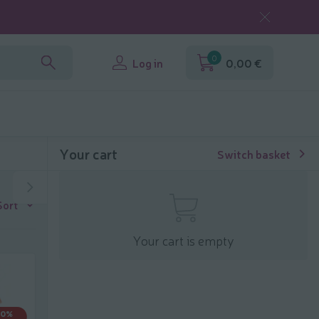
0
Log in
0,00 €
Your cart
Switch basket
Sort
Your cart is empty
30%