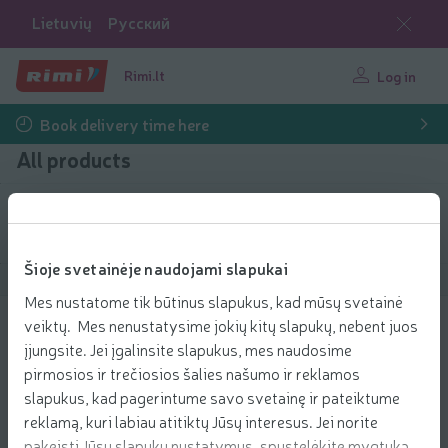
Lietuvių
Русский
Rimi.lt
Log in
Book delivery time here
All products
Filter products
Šioje svetainėje naudojami slapukai
Show products
40
Sort
Mes nustatome tik būtinus slapukus, kad mūsų svetainė
veiktų. Mes nenustatysime jokių kitų slapukų, nebent juos
Pietų lėkštė LUMINARC ZELIE 25cm
įjungsite. Jei įgalinsite slapukus, mes naudosime
1.49 € per pcs.
1
pirmosios ir trečiosios šalies našumo ir reklamos
49
Price per unit: 1,49 €/pcs.
1,49 €/pcs.
-30%
€/pcs.
slapukus, kad pagerintume savo svetainę ir pateiktume
1
04
Add to 
€
reklamą, kuri labiau atitiktų Jūsų interesus. Jei norite
Add to cart
1,04 €/pcs.
pakeisti Jūsų slapukų nustatymus, spustelėkite mygtuką