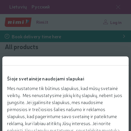
Lietuvių
Русский
Rimi.lt
Log in
Book delivery time here
All products
Filter products
Šioje svetainėje naudojami slapukai
Show products
40
Sort
Mes nustatome tik būtinus slapukus, kad mūsų svetainė
veiktų. Mes nenustatysime jokių kitų slapukų, nebent juos
Dantų pasta ELMEX OPTINAMEL
įjungsite. Jei įgalinsite slapukus, mes naudosime
PROFESSIONAL,75ml
pirmosios ir trečiosios šalies našumo ir reklamos
9.49 € per pcs.
9
49
slapukus, kad pagerintume savo svetainę ir pateiktume
Price per unit: 126,53 €/l
126,53 €/l
€/pcs.
6
reklamą, kuri labiau atitiktų Jūsų interesus. Jei norite
15
Add to 
€
pakeisti Jūsų slapukų nustatymus, spustelėkite mygtuką
Add to cart