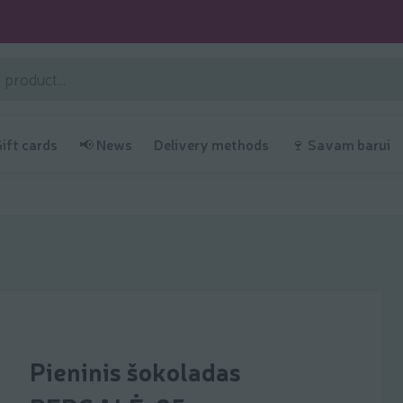
Gift cards
📢 News
Delivery methods
🍷 Savam barui
Pieninis šokoladas