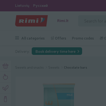
Lietuvių
Русский
Rimi.lt
All categories
🛒 Offers
Promo codes
🎁 
Delivery:
Book delivery time here
Sweets and snacks
Sweets
Chocolate bars