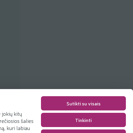
Sutikti su visais
jokių kitų
Tinkinti
rečiosios šalies
Packaging fee
0,00 €
, kuri labiau
Total
0,00 €