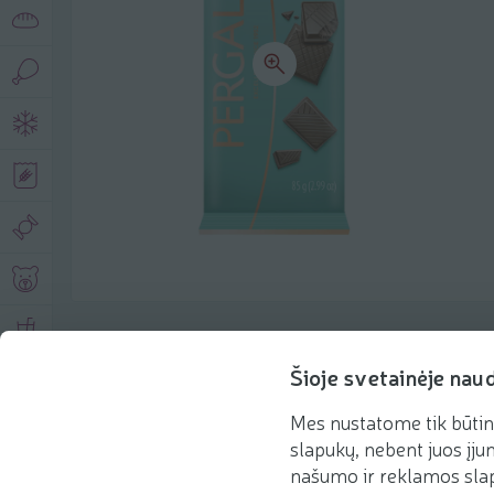
Product description
Šioje svetainėje nau
Mes nustatome tik būtin
Basic information
Recommendations
slapukų, nebent juos įjun
našumo ir reklamos slap