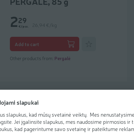
PERGALĖ, 85 g
2
29
26,94 €/kg
€/pcs.
Add to favorites
Add to cart
Other products from:
Pergalė
dojami slapukai
us slapukus, kad mūsų svetainė veiktų. Mes nenustatysime 
Recipes
gsite. Jei įgalinsite slapukus, mes naudosime pirmosios ir t
ukus, kad pagerintume savo svetainę ir pateiktume reklamą