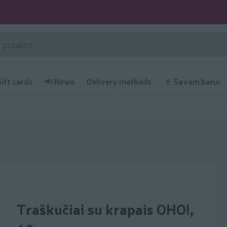
Gift cards
📢 News
Delivery methods
🍷 Savam barui
Traškučiai su krapais OHO!,