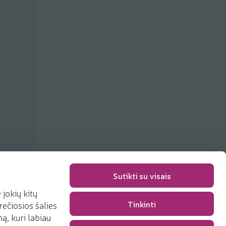
Sutikti su visais
jokių kitų
Tinkinti
rečiosios šalies
Packaging fee
0,00 €
, kuri labiau
Total
0,00 €