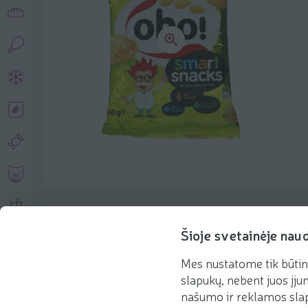
Product description
Šioje svetainėje nau
Mes nustatome tik būtin
Basic information
Recommendations
slapukų, nebent juos įjun
našumo ir reklamos slap