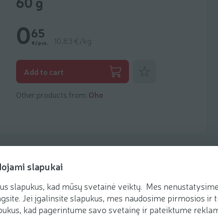
60 g
0
65
10,83 €/kg
€/pcs.
Add to favorites
Add to cart
Other products from:
Oho
dojami slapukai
us slapukus, kad mūsų svetainė veiktų. Mes nenustatysime 
Recipes
gsite. Jei įgalinsite slapukus, mes naudosime pirmosios ir t
ukus, kad pagerintume savo svetainę ir pateiktume reklamą