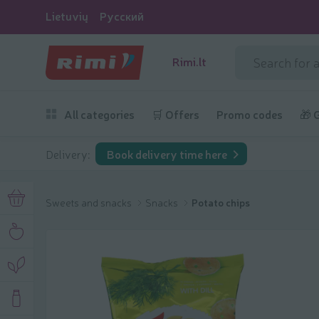
Lietuvių
Русский
Rimi.lt
All categories
🛒 Offers
Promo codes
🎁 
Delivery:
Book delivery time here
Sweets and snacks
Snacks
Potato chips