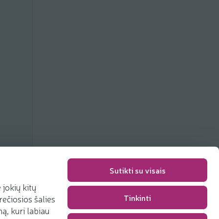
Sutikti su visais
jokių kitų
Tinkinti
rečiosios šalies
Packaging fee
0,00 €
, kuri labiau
Total
0,00 €