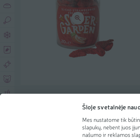
Product description
Šioje svetainėje nau
Mes nustatome tik būtin
Basic information
Recommendations
slapukų, nebent juos įjun
našumo ir reklamos slap