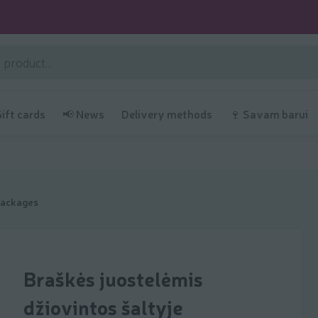
Gift cards
📢 News
Delivery methods
🍷 Savam barui
 packages
Braškės juostelėmis
džiovintos šaltyje