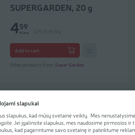
SUPERGARDEN, 20 g
4
59
229,50 €/kg
€/pcs.
Add to favorites
Add to cart
Other products from:
Super Garden
dojami slapukai
us slapukus, kad mūsų svetainė veiktų. Mes nenustatysime 
Recipes
gsite. Jei įgalinsite slapukus, mes naudosime pirmosios ir t
ukus, kad pagerintume savo svetainę ir pateiktume reklamą