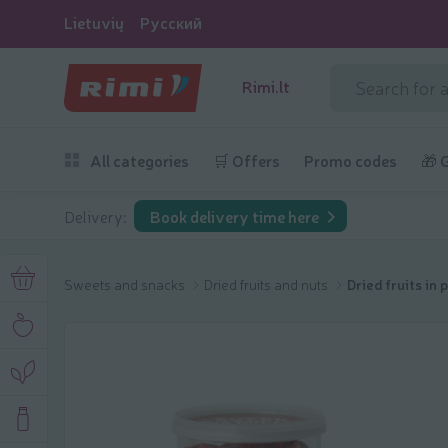
Lietuvių
Русский
Rimi.lt
All categories
🛒 Offers
Promo codes
🎁 
Delivery:
Book delivery time here
Sweets and snacks
Dried fruits and nuts
Dried fruits in