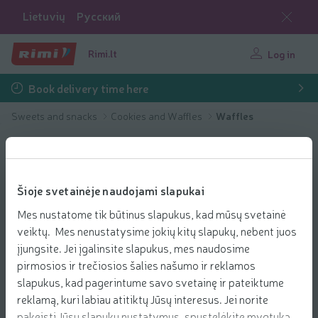
Lietuvių
Русский
Rimi.lt
Log in
Book delivery time here
Sweets and snacks
Cookies and Waffles
Waffles
Šioje svetainėje naudojami slapukai
Mes nustatome tik būtinus slapukus, kad mūsų svetainė
veiktų. Mes nenustatysime jokių kitų slapukų, nebent juos
įjungsite. Jei įgalinsite slapukus, mes naudosime
pirmosios ir trečiosios šalies našumo ir reklamos
slapukus, kad pagerintume savo svetainę ir pateiktume
reklamą, kuri labiau atitiktų Jūsų interesus. Jei norite
pakeisti Jūsų slapukų nustatymus, spustelėkite mygtuką