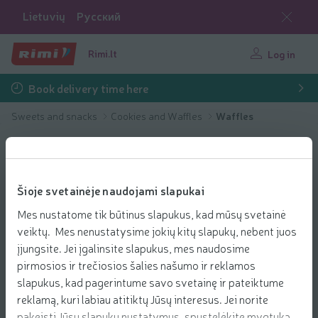
Lietuvių
Русский
Rimi.lt
Log in
Book delivery time here
Sweets and snacks
Cookies and Waffles
Waffles
Šioje svetainėje naudojami slapukai
Mes nustatome tik būtinus slapukus, kad mūsų svetainė
veiktų. Mes nenustatysime jokių kitų slapukų, nebent juos
įjungsite. Jei įgalinsite slapukus, mes naudosime
pirmosios ir trečiosios šalies našumo ir reklamos
slapukus, kad pagerintume savo svetainę ir pateiktume
reklamą, kuri labiau atitiktų Jūsų interesus. Jei norite
pakeisti Jūsų slapukų nustatymus, spustelėkite mygtuką