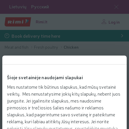
Lietuvių
Русский
Rimi.lt
Log in
Book delivery time here
Meat and fish
Fresh poultry
Chicken
Šioje svetainėje naudojami slapukai
Mes nustatome tik būtinus slapukus, kad mūsų svetainė
veiktų. Mes nenustatysime jokių kitų slapukų, nebent juos
įjungsite. Jei įgalinsite slapukus, mes naudosime
pirmosios ir trečiosios šalies našumo ir reklamos
slapukus, kad pagerintume savo svetainę ir pateiktume
reklamą, kuri labiau atitiktų Jūsų interesus. Jei norite
pakeisti Jūsų slapukų nustatymus, spustelėkite mygtuką