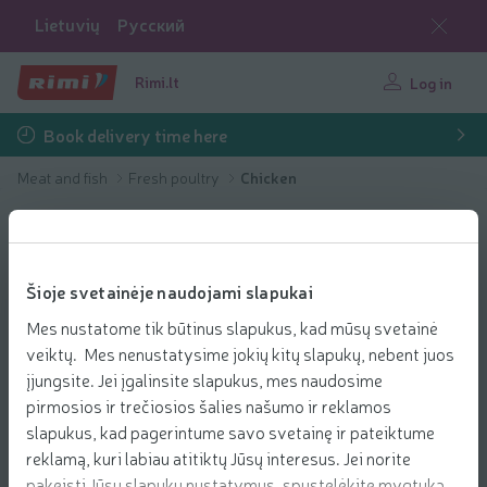
Lietuvių
Русский
Rimi.lt
Log in
Book delivery time here
Meat and fish
Fresh poultry
Chicken
Šioje svetainėje naudojami slapukai
Mes nustatome tik būtinus slapukus, kad mūsų svetainė
veiktų. Mes nenustatysime jokių kitų slapukų, nebent juos
įjungsite. Jei įgalinsite slapukus, mes naudosime
pirmosios ir trečiosios šalies našumo ir reklamos
slapukus, kad pagerintume savo svetainę ir pateiktume
reklamą, kuri labiau atitiktų Jūsų interesus. Jei norite
pakeisti Jūsų slapukų nustatymus, spustelėkite mygtuką