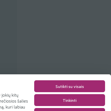
Sutikti su visais
jokių kitų
Tinkinti
rečiosios šalies
Packaging fee
0,00 €
, kuri labiau
Total
0,00 €