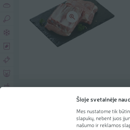
Product description
Šioje svetainėje nau
Mes nustatome tik būtin
Basic information
Recommendations
slapukų, nebent juos įjun
našumo ir reklamos slap