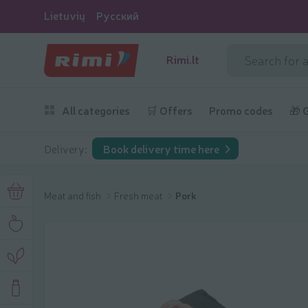
Lietuvių
Русский
Rimi.lt
All categories
🛒 Offers
Promo codes
🎁 
Delivery:
Book delivery time here
Meat and fish
Fresh meat
Pork