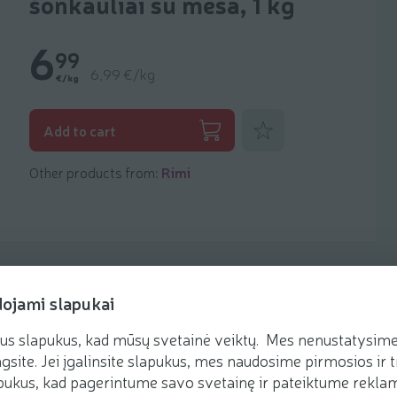
šonkauliai su mėsa, 1 kg
6
99
6,99 €/kg
€/kg
Add to favorites
Add to cart
Other products from:
Rimi
dojami slapukai
us slapukus, kad mūsų svetainė veiktų. Mes nenustatysime 
Recipes
gsite. Jei įgalinsite slapukus, mes naudosime pirmosios ir t
ukus, kad pagerintume savo svetainę ir pateiktume reklamą