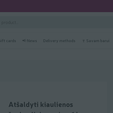
Gift cards
📢 News
Delivery methods
🍷 Savam barui
Atšaldyti kiaulienos