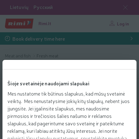
Lietuvių
Русский
Rimi.lt
Log in
Book delivery time here
Meat and fish
Fresh meat
Fresh meat
Šioje svetainėje naudojami slapukai
Filter products
Mes nustatome tik būtinus slapukus, kad mūsų svetainė
veiktų. Mes nenustatysime jokių kitų slapukų, nebent juos
įjungsite. Jei įgalinsite slapukus, mes naudosime
Show products
40
Sort
pirmosios ir trečiosios šalies našumo ir reklamos
slapukus, kad pagerintume savo svetainę ir pateiktume
Atšaldyti kiaulių paslėpsniai, 1 kg
reklamą, kuri labiau atitiktų Jūsų interesus. Jei norite
2.99 € per kg
pakeisti Jūsų slapukų nustatymus, spustelėkite mygtuką
99