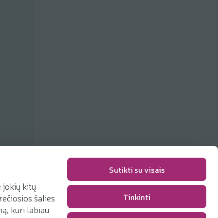
Sutikti su visais
jokių kitų
Tinkinti
rečiosios šalies
Packaging fee
0,00 €
, kuri labiau
Total
0,00 €