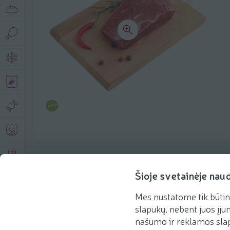
Product description
Šioje svetainėje nau
Mes nustatome tik būtin
Basic information
Recommendations
slapukų, nebent juos įjun
našumo ir reklamos slap