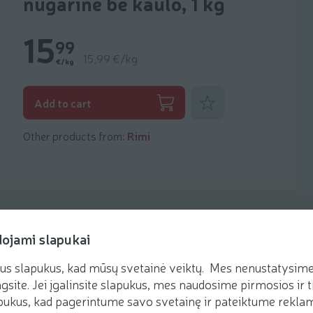
nugarinė be kaulo, 1 kg
15
99
15,99 €/kg
€/kg
Add to favorites
Add to cart
Other products from:
Rimi
dojami slapukai
us slapukus, kad mūsų svetainė veiktų. Mes nenustatysime 
Recipes
gsite. Jei įgalinsite slapukus, mes naudosime pirmosios ir t
ukus, kad pagerintume savo svetainę ir pateiktume reklamą