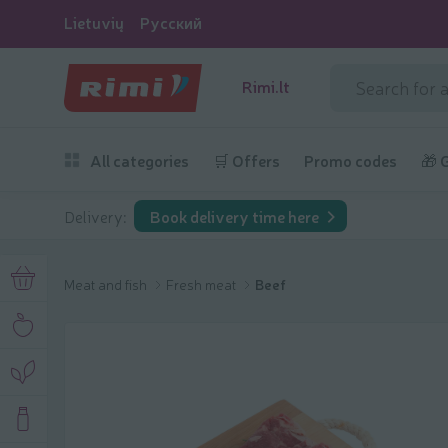
Lietuvių
Русский
Rimi.lt
All categories
🛒 Offers
Promo codes
🎁 
Delivery:
Book delivery time here
Meat and fish
Fresh meat
Beef