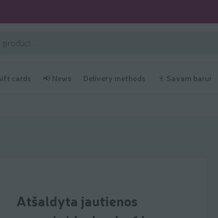
Gift cards
📢 News
Delivery methods
🍷 Savam barui
Atšaldyta jautienos