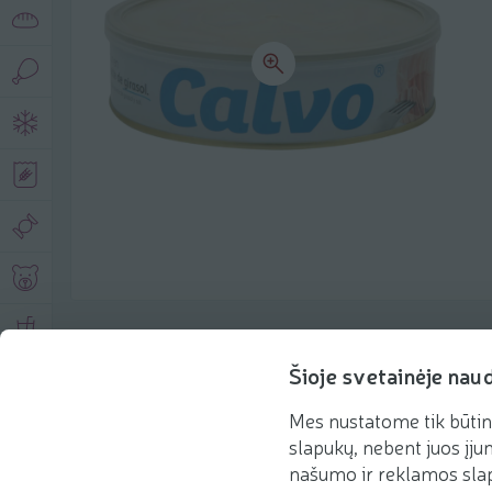
Product description
Šioje svetainėje nau
Mes nustatome tik būtin
Basic information
Recommendations
slapukų, nebent juos įjun
našumo ir reklamos slap