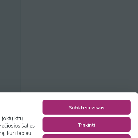
Sutikti su visais
jokių kitų
Tinkinti
rečiosios šalies
Packaging fee
0,00 €
, kuri labiau
Total
0,00 €