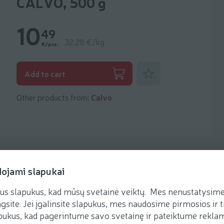
CALVO, 500 g
10
49
32,28 €/kg
€/pcs.
Add to favorites
Add to cart
Other products from:
Calvo
dojami slapukai
us slapukus, kad mūsų svetainė veiktų. Mes nenustatysime 
Recipes
gsite. Jei įgalinsite slapukus, mes naudosime pirmosios ir t
ukus, kad pagerintume savo svetainę ir pateiktume reklamą