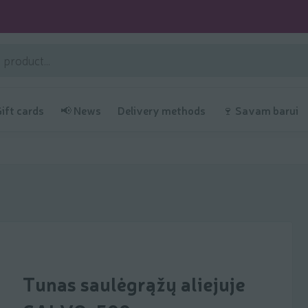
Gift cards
📢 News
Delivery methods
🍷 Savam barui
Tunas saulėgrąžų aliejuje