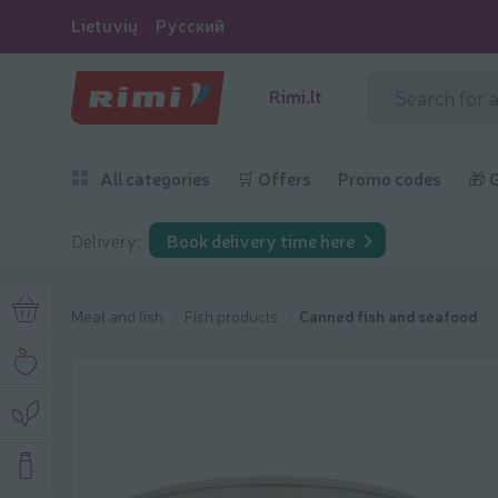
Lietuvių
Русский
Rimi.lt
All categories
🛒 Offers
Promo codes
🎁 
Delivery:
Book delivery time here
Meat and fish
Fish products
Canned fish and seafood