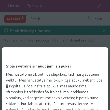
Lietuvių
Русский
Rimi.lt
Log in
Book delivery time here
Meat and fish
Fish products
Canned fish and seafood
Šioje svetainėje naudojami slapukai
Mes nustatome tik būtinus slapukus, kad mūsų svetainė
veiktų. Mes nenustatysime jokių kitų slapukų, nebent juos
įjungsite. Jei įgalinsite slapukus, mes naudosime
pirmosios ir trečiosios šalies našumo ir reklamos
slapukus, kad pagerintume savo svetainę ir pateiktume
reklamą, kuri labiau atitiktų Jūsų interesus. Jei norite
pakeisti Jūsų slapukų nustatymus, spustelėkite mygtuką