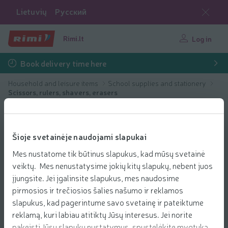
Lietuvių
Русский
Rimi.lt
Log in
Book delivery time here
Household and leisure items
School supplies and stationery
Scissors, rulers, shavers, erasers
Šioje svetainėje naudojami slapukai
Mes nustatome tik būtinus slapukus, kad mūsų svetainė
veiktų. Mes nenustatysime jokių kitų slapukų, nebent juos
įjungsite. Jei įgalinsite slapukus, mes naudosime
pirmosios ir trečiosios šalies našumo ir reklamos
slapukus, kad pagerintume savo svetainę ir pateiktume
reklamą, kuri labiau atitiktų Jūsų interesus. Jei norite
pakeisti Jūsų slapukų nustatymus, spustelėkite mygtuką