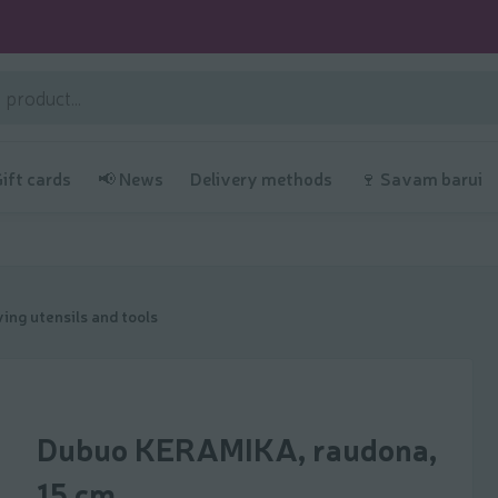
Gift cards
📢 News
Delivery methods
🍷 Savam barui
ing utensils and tools
Dubuo KERAMIKA, raudona,
15 cm