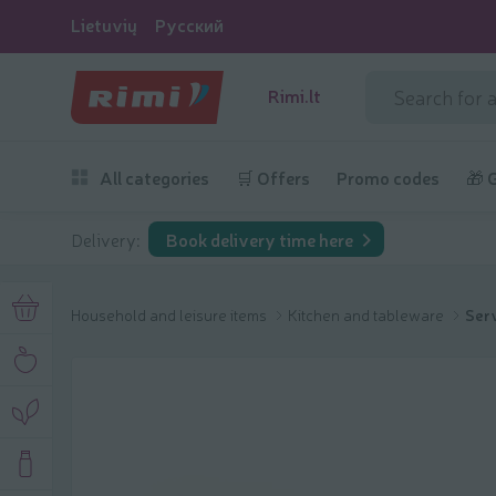
Lietuvių
Русский
Rimi.lt
All categories
🛒 Offers
Promo codes
🎁 
Delivery:
Book delivery time here
Household and leisure items
Kitchen and tableware
Serv