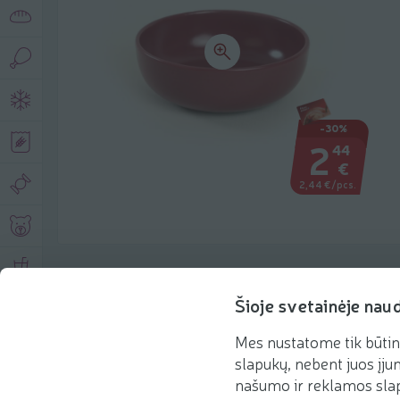
-30%
2
44
€
2,44 €/pcs.
Product description
Šioje svetainėje nau
Mes nustatome tik būtin
Basic information
Recommendations
slapukų, nebent juos įjun
našumo ir reklamos slap