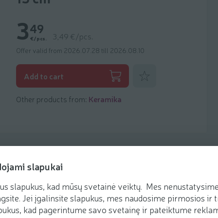
3
49
3,49 €/pcs.
€/pcs.
Offer valid from 2026.07.28 till 2026.08.10
Add to favorites
Add to cart
Other products from:
Keramika
dojami slapukai
us slapukus, kad mūsų svetainė veiktų. Mes nenustatysime 
gsite. Jei įgalinsite slapukus, mes naudosime pirmosios ir t
ukus, kad pagerintume savo svetainę ir pateiktume reklamą