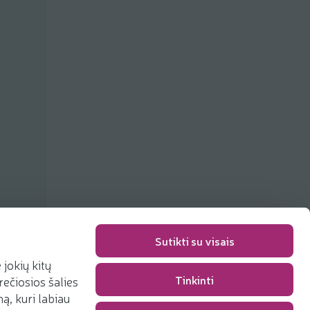
Sutikti su visais
jokių kitų
Tinkinti
rečiosios šalies
Packaging fee
0,00 €
, kuri labiau
Total
0,00 €