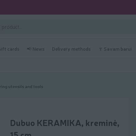
Gift cards
📢 News
Delivery methods
🍷 Savam barui
ing utensils and tools
Dubuo KERAMIKA, kreminė,
15 cm