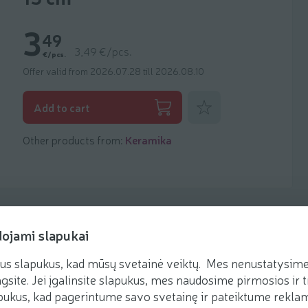
3
49
3,49 €/pcs.
€/pcs.
Offer valid from 2026.07.28 till 2026.08.10
Add to favorites
Add to cart
Other products from:
Keramika
dojami slapukai
us slapukus, kad mūsų svetainė veiktų. Mes nenustatysime 
gsite. Jei įgalinsite slapukus, mes naudosime pirmosios ir t
ukus, kad pagerintume savo svetainę ir pateiktume reklamą