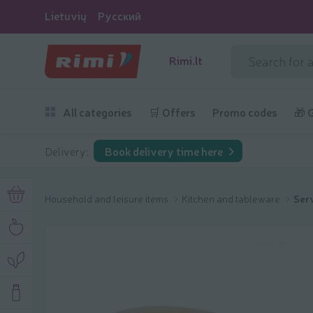
Lietuvių
Русский
Rimi.lt
All categories
🛒 Offers
Promo codes
🎁 
Delivery:
Book delivery time here
Household and leisure items
Kitchen and tableware
Serv