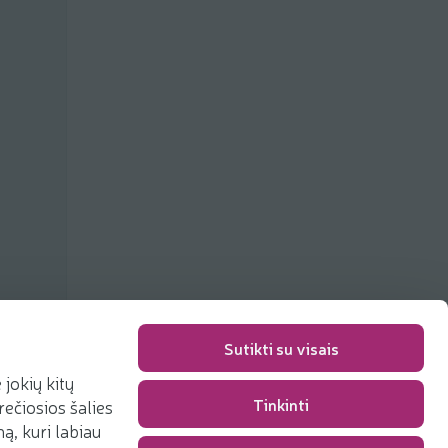
Sutikti su visais
jokių kitų
Tinkinti
rečiosios šalies
Packaging fee
0,00 €
, kuri labiau
Total
0,00 €