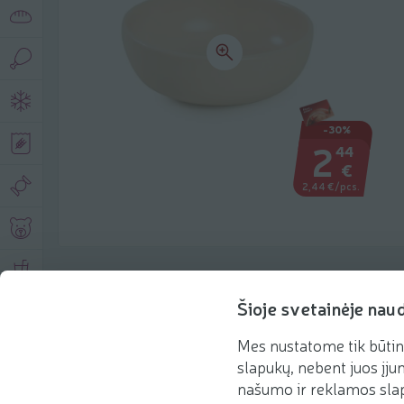
-30%
2
44
€
2,44 €/pcs.
Product description
Šioje svetainėje nau
Mes nustatome tik būtin
Basic information
Recommendations
slapukų, nebent juos įjun
našumo ir reklamos slap