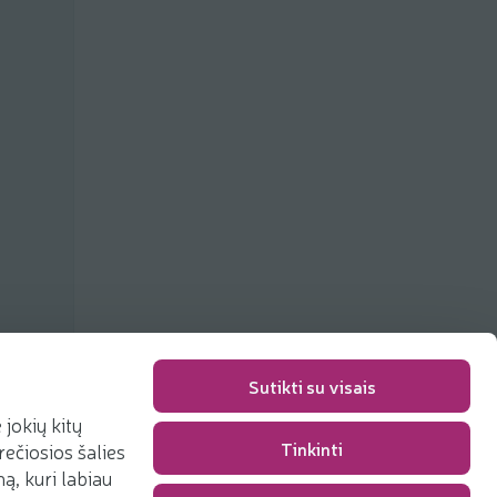
Sutikti su visais
jokių kitų
Tinkinti
rečiosios šalies
Packaging fee
0,00 €
, kuri labiau
Total
0,00 €