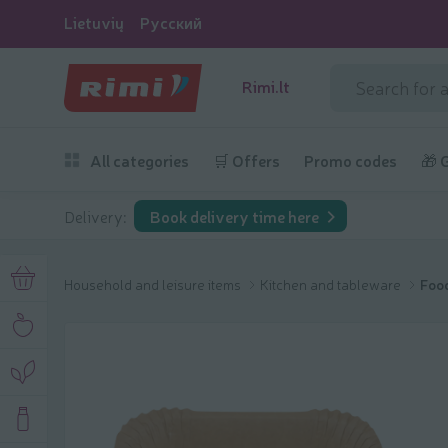
Lietuvių
Русский
Rimi.lt
All categories
🛒 Offers
Promo codes
🎁 
Delivery:
Book delivery time here
Household and leisure items
Kitchen and tableware
Food