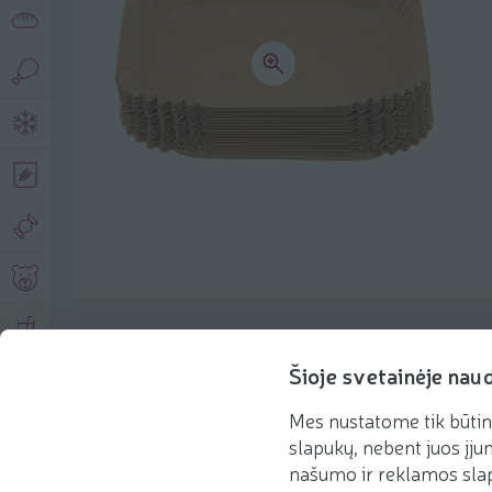
Product description
Šioje svetainėje nau
Mes nustatome tik būtin
Basic information
Recommendations
slapukų, nebent juos įjun
našumo ir reklamos slap