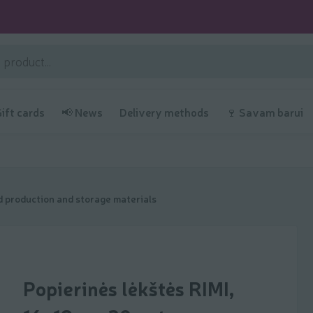
Gift cards
📢 News
Delivery methods
🍷 Savam barui
 production and storage materials
Popierinės lėkštės RIMI,