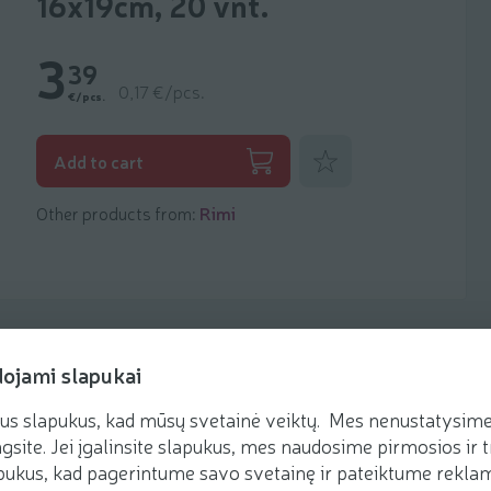
16x19cm, 20 vnt.
3
39
0,17 €/pcs.
€/pcs.
Add to favorites
Add to cart
Other products from:
Rimi
dojami slapukai
us slapukus, kad mūsų svetainė veiktų. Mes nenustatysime 
gsite. Jei įgalinsite slapukus, mes naudosime pirmosios ir t
ukus, kad pagerintume savo svetainę ir pateiktume reklamą