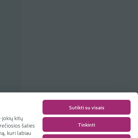
Sutikti su visais
jokių kitų
Tinkinti
rečiosios šalies
Packaging fee
0,00 €
, kuri labiau
Total
0,00 €