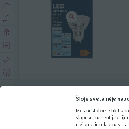
Product description
Šioje svetainėje nau
Mes nustatome tik būtin
Basic information
Recommendations
slapukų, nebent juos įjun
našumo ir reklamos slap