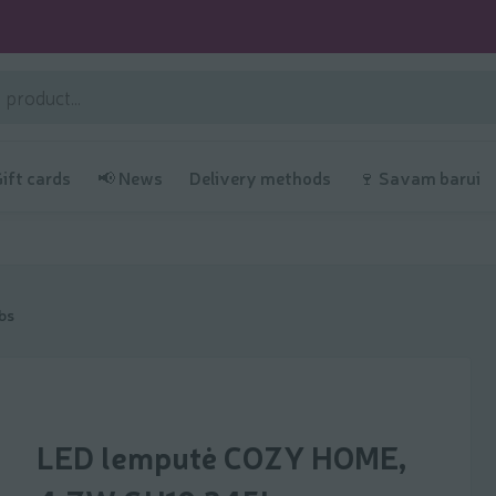
Gift cards
📢 News
Delivery methods
🍷 Savam barui
bs
LED lemputė COZY HOME,