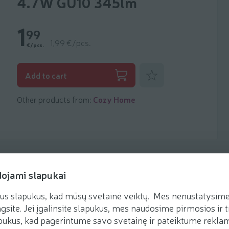
4.7W GU10 345lm
1
99
1,99 €/pcs.
€/pcs.
Add to favorites
Add to cart
Other products from:
Cozy Home
dojami slapukai
us slapukus, kad mūsų svetainė veiktų. Mes nenustatysime 
gsite. Jei įgalinsite slapukus, mes naudosime pirmosios ir t
ukus, kad pagerintume savo svetainę ir pateiktume reklamą