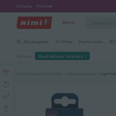
Lietuvių
Русский
Rimi.lt
All categories
🛒 Offers
Promo codes
🎁 
Delivery:
Book delivery time here
Household and leisure items
Household goods
Light bul