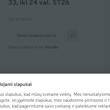
33, iki 24 val. ST26
Out of stock!
Add to favorites
Show similar products
Other products from:
Geralda
dojami slapukai
us slapukus, kad mūsų svetainė veiktų. Mes nenustatysime 
gsite. Jei įgalinsite slapukus, mes naudosime pirmosios ir t
ukus, kad pagerintume savo svetainę ir pateiktume reklamą