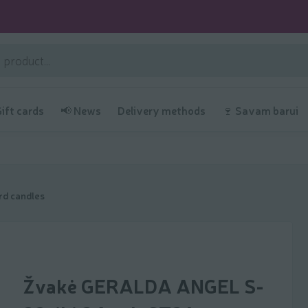
Gift cards
📢 News
Delivery methods
🍷 Savam barui
d candles
Žvakė GERALDA ANGEL S-