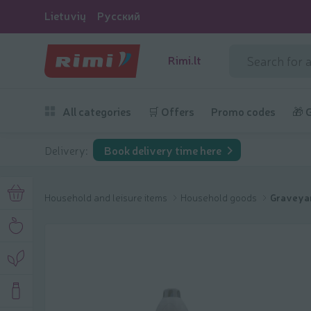
Lietuvių
Русский
Rimi.lt
All categories
🛒 Offers
Promo codes
🎁 
Delivery:
Book delivery time here
Household and leisure items
Household goods
Graveyar