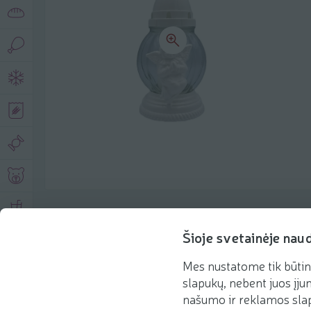
Product description
Šioje svetainėje nau
Mes nustatome tik būtin
Basic information
Recommendations
slapukų, nebent juos įjun
našumo ir reklamos slap