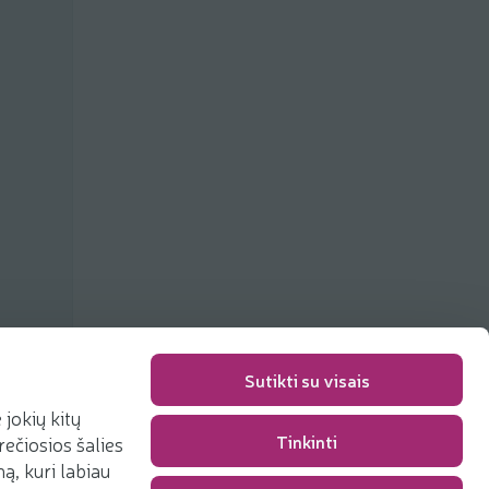
Sutikti su visais
jokių kitų
Tinkinti
rečiosios šalies
Packaging fee
0,00 €
, kuri labiau
Total
0,00 €