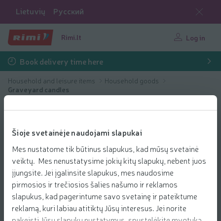
Lietuvių
Русский
Rimi.lt
Log in
Book delivery time here
Household and leisure items
Household goods
Graveyard candles
Šioje svetainėje naudojami slapukai
Mes nustatome tik būtinus slapukus, kad mūsų svetainė
veiktų. Mes nenustatysime jokių kitų slapukų, nebent juos
įjungsite. Jei įgalinsite slapukus, mes naudosime
pirmosios ir trečiosios šalies našumo ir reklamos
slapukus, kad pagerintume savo svetainę ir pateiktume
reklamą, kuri labiau atitiktų Jūsų interesus. Jei norite
pakeisti Jūsų slapukų nustatymus, spustelėkite mygtuką