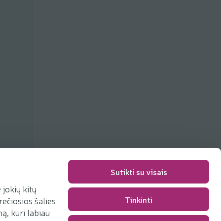
Sutikti su visais
jokių kitų
Tinkinti
rečiosios šalies
Packaging fee
0,00 €
, kuri labiau
Total
0,00 €