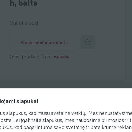
h, balta
Out of stock!
Add to favorites
Show similar products
Other products from:
Bolsius
dojami slapukai
us slapukus, kad mūsų svetainė veiktų. Mes nenustatysime 
gsite. Jei įgalinsite slapukus, mes naudosime pirmosios ir t
ukus, kad pagerintume savo svetainę ir pateiktume reklamą