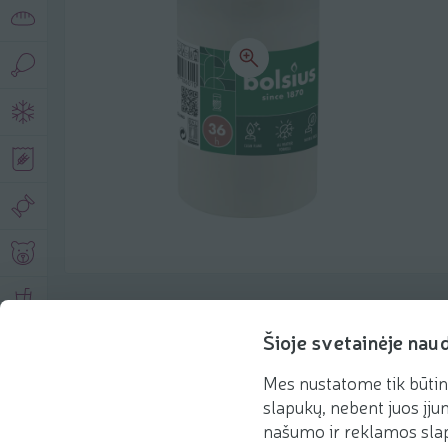
Product description
Šioje svetainėje nau
Mes nustatome tik būtin
Basic information
Recommendations
slapukų, nebent juos įjun
našumo ir reklamos slap