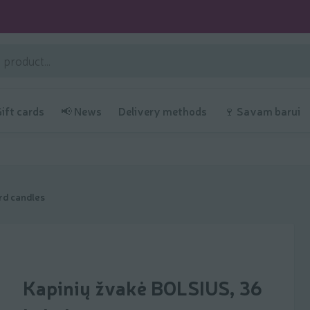
Gift cards
📢 News
Delivery methods
🍷 Savam barui
d candles
Kapinių žvakė BOLSIUS, 36