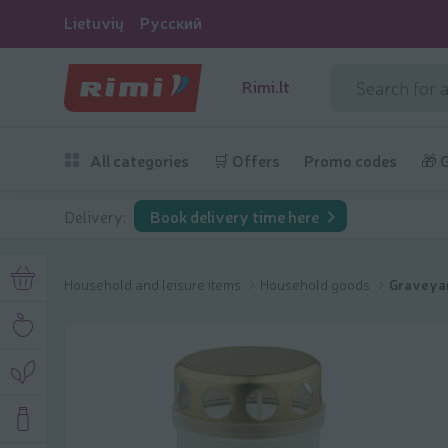
Lietuvių
Русский
Rimi.lt
All categories
🛒 Offers
Promo codes
🎁 
Delivery:
Book delivery time here
Household and leisure items
Household goods
Graveyar