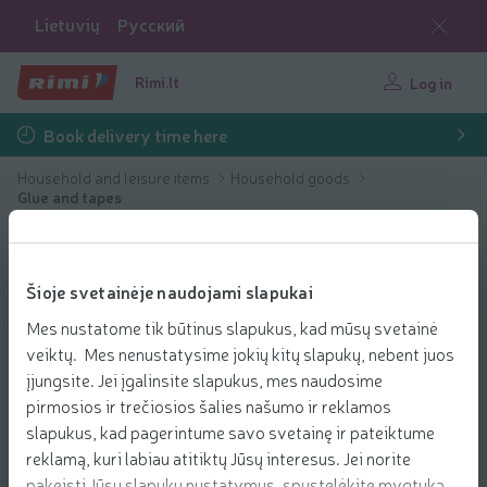
Lietuvių
Русский
Rimi.lt
Log in
Book delivery time here
Household and leisure items
Household goods
Glue and tapes
Šioje svetainėje naudojami slapukai
Mes nustatome tik būtinus slapukus, kad mūsų svetainė
veiktų. Mes nenustatysime jokių kitų slapukų, nebent juos
įjungsite. Jei įgalinsite slapukus, mes naudosime
pirmosios ir trečiosios šalies našumo ir reklamos
slapukus, kad pagerintume savo svetainę ir pateiktume
reklamą, kuri labiau atitiktų Jūsų interesus. Jei norite
pakeisti Jūsų slapukų nustatymus, spustelėkite mygtuką