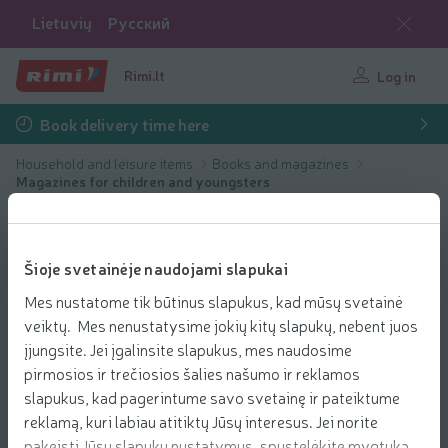
Lietuvių
Русский
Rimi.lt
Log in
Book delivery time here
Household and leisure items
Books and magazines
Magazines for children and youngsters
Šioje svetainėje naudojami slapukai
Mes nustatome tik būtinus slapukus, kad mūsų svetainė
veiktų. Mes nenustatysime jokių kitų slapukų, nebent juos
įjungsite. Jei įgalinsite slapukus, mes naudosime
pirmosios ir trečiosios šalies našumo ir reklamos
slapukus, kad pagerintume savo svetainę ir pateiktume
reklamą, kuri labiau atitiktų Jūsų interesus. Jei norite
pakeisti Jūsų slapukų nustatymus, spustelėkite mygtuką