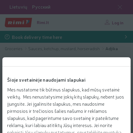
Lietuvių
Русский
Rimi.lt
Log in
Book delivery time here
Groceries
Sauces, ketchup, mustard, horseradish
Adjika
Šioje svetainėje naudojami slapukai
Mes nustatome tik būtinus slapukus, kad mūsų svetainė
veiktų. Mes nenustatysime jokių kitų slapukų, nebent juos
įjungsite. Jei įgalinsite slapukus, mes naudosime
pirmosios ir trečiosios šalies našumo ir reklamos
slapukus, kad pagerintume savo svetainę ir pateiktume
reklamą, kuri labiau atitiktų Jūsų interesus. Jei norite
pakeisti Jūsų slapukų nustatymus, spustelėkite mygtuką