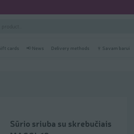
Gift cards
📢 News
Delivery methods
🍷 Savam barui
Sūrio sriuba su skrebučiais