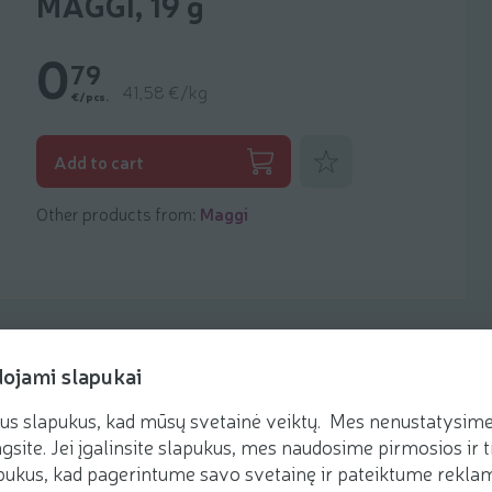
MAGGI, 19 g
0
79
41,58 €/kg
€/pcs.
Add to favorites
Add to cart
Other products from:
Maggi
dojami slapukai
us slapukus, kad mūsų svetainė veiktų. Mes nenustatysime 
Recipes
gsite. Jei įgalinsite slapukus, mes naudosime pirmosios ir t
ukus, kad pagerintume savo svetainę ir pateiktume reklamą