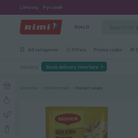
Lietuvių
Русский
Rimi.lt
All categories
🛒 Offers
Promo codes
🎁 
Delivery:
Book delivery time here
Groceries
Instant meals
Instant soups