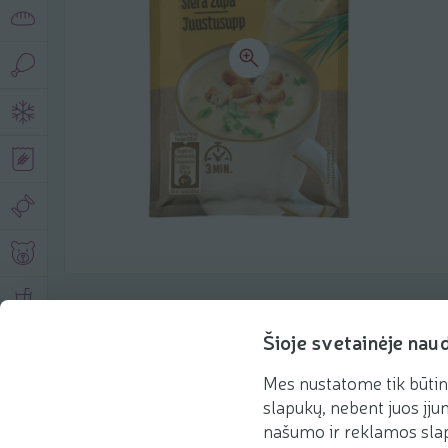
Product description
Šioje svetainėje nau
Mes nustatome tik būtin
Basic information
Recommendations
slapukų, nebent juos įjun
našumo ir reklamos slap