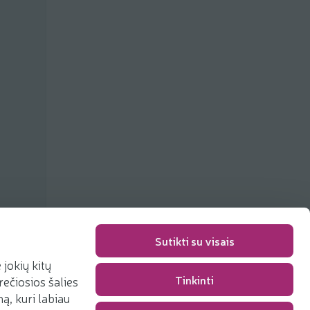
Sutikti su visais
jokių kitų
Tinkinti
rečiosios šalies
Packaging fee
0,00 €
, kuri labiau
Total
0,00 €