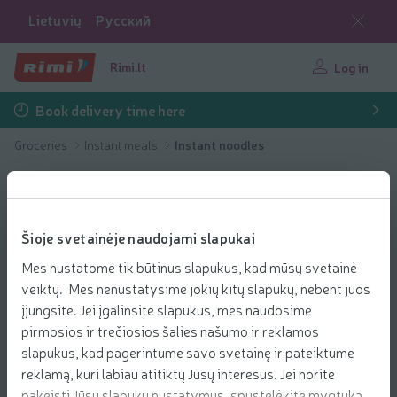
Lietuvių
Русский
Rimi.lt
Log in
Book delivery time here
Groceries
Instant meals
Instant noodles
Šioje svetainėje naudojami slapukai
Mes nustatome tik būtinus slapukus, kad mūsų svetainė
veiktų. Mes nenustatysime jokių kitų slapukų, nebent juos
įjungsite. Jei įgalinsite slapukus, mes naudosime
pirmosios ir trečiosios šalies našumo ir reklamos
slapukus, kad pagerintume savo svetainę ir pateiktume
reklamą, kuri labiau atitiktų Jūsų interesus. Jei norite
pakeisti Jūsų slapukų nustatymus, spustelėkite mygtuką