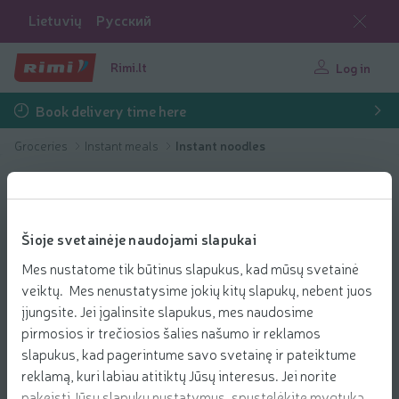
Lietuvių
Русский
Rimi.lt
Log in
Book delivery time here
Groceries
Instant meals
Instant noodles
Šioje svetainėje naudojami slapukai
Mes nustatome tik būtinus slapukus, kad mūsų svetainė
veiktų. Mes nenustatysime jokių kitų slapukų, nebent juos
įjungsite. Jei įgalinsite slapukus, mes naudosime
pirmosios ir trečiosios šalies našumo ir reklamos
slapukus, kad pagerintume savo svetainę ir pateiktume
reklamą, kuri labiau atitiktų Jūsų interesus. Jei norite
pakeisti Jūsų slapukų nustatymus, spustelėkite mygtuką