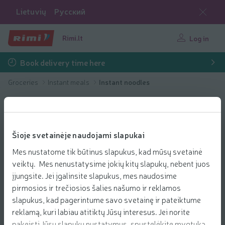
Lietuvių
Русский
Rimi.lt
Log in
Book delivery time here
Groceries
Instant meals
Instant noodles
Šioje svetainėje naudojami slapukai
Mes nustatome tik būtinus slapukus, kad mūsų svetainė
veiktų. Mes nenustatysime jokių kitų slapukų, nebent juos
įjungsite. Jei įgalinsite slapukus, mes naudosime
pirmosios ir trečiosios šalies našumo ir reklamos
slapukus, kad pagerintume savo svetainę ir pateiktume
reklamą, kuri labiau atitiktų Jūsų interesus. Jei norite
pakeisti Jūsų slapukų nustatymus, spustelėkite mygtuką