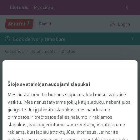
Lietuvių
Русский
Rimi.lt
Log in
Book delivery time here
Groceries
Instant meals
Broths
Šioje svetainėje naudojami slapukai
Mes nustatome tik būtinus slapukus, kad mūsų svetainė
veiktų. Mes nenustatysime jokių kitų slapukų, nebent juos
įjungsite. Jei įgalinsite slapukus, mes naudosime
pirmosios ir trečiosios šalies našumo ir reklamos
slapukus, kad pagerintume savo svetainę ir pateiktume
reklamą, kuri labiau atitiktų Jūsų interesus. Jei norite
pakeisti Jūsų slapukų nustatymus, spustelėkite mygtuką