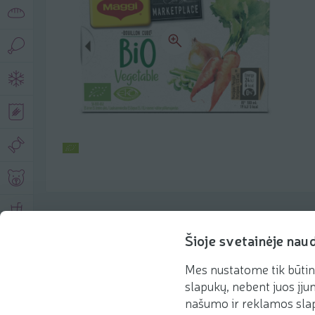
Product description
Šioje svetainėje nau
Mes nustatome tik būtin
Basic information
Recommendations
slapukų, nebent juos įjun
našumo ir reklamos slap