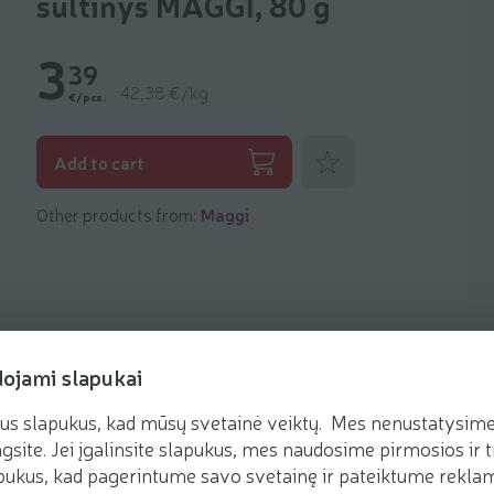
sultinys MAGGI, 80 g
3
39
42,38 €/kg
€/pcs.
Add to favorites
Add to cart
Other products from:
Maggi
dojami slapukai
us slapukus, kad mūsų svetainė veiktų. Mes nenustatysime 
Recipes
gsite. Jei įgalinsite slapukus, mes naudosime pirmosios ir t
ukus, kad pagerintume savo svetainę ir pateiktume reklamą