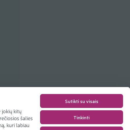
Sutikti su visais
jokių kitų
Tinkinti
rečiosios šalies
Packaging fee
0,00 €
, kuri labiau
Total
0,00 €