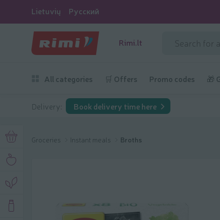
Lietuvių
Русский
Rimi.lt
All categories
🛒 Offers
Promo codes
🎁 
Delivery:
Book delivery time here
Groceries
Instant meals
Broths