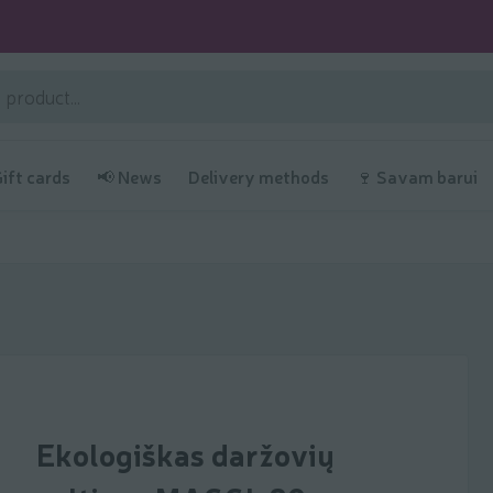
Gift cards
📢 News
Delivery methods
🍷 Savam barui
Ekologiškas daržovių