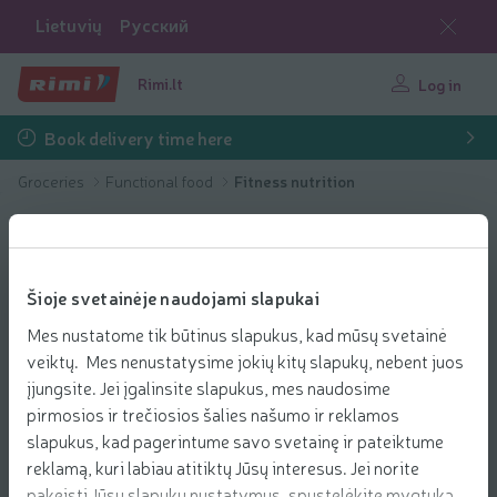
Lietuvių
Русский
Rimi.lt
Log in
Book delivery time here
Groceries
Functional food
Fitness nutrition
Šioje svetainėje naudojami slapukai
Mes nustatome tik būtinus slapukus, kad mūsų svetainė
veiktų. Mes nenustatysime jokių kitų slapukų, nebent juos
įjungsite. Jei įgalinsite slapukus, mes naudosime
pirmosios ir trečiosios šalies našumo ir reklamos
slapukus, kad pagerintume savo svetainę ir pateiktume
reklamą, kuri labiau atitiktų Jūsų interesus. Jei norite
pakeisti Jūsų slapukų nustatymus, spustelėkite mygtuką