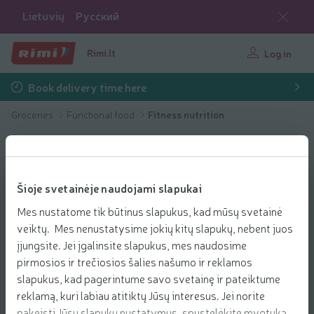
Lietuvių
Русский
Rimi.lt
Log in
Book delivery time here
Groceries
Functional food
Fitness nutrition
Šioje svetainėje naudojami slapukai
Mes nustatome tik būtinus slapukus, kad mūsų svetainė
veiktų. Mes nenustatysime jokių kitų slapukų, nebent juos
įjungsite. Jei įgalinsite slapukus, mes naudosime
pirmosios ir trečiosios šalies našumo ir reklamos
slapukus, kad pagerintume savo svetainę ir pateiktume
reklamą, kuri labiau atitiktų Jūsų interesus. Jei norite
pakeisti Jūsų slapukų nustatymus, spustelėkite mygtuką