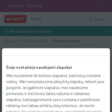
Lietuvių
Русский
Rimi.lt
Log in
Book delivery time here
Groceries
Functional food
Fitness nutrition
Šioje svetainėje naudojami slapukai
Mes nustatome tik būtinus slapukus, kad mūsų svetainė
veiktų. Mes nenustatysime jokių kitų slapukų, nebent juos
įjungsite. Jei įgalinsite slapukus, mes naudosime
pirmosios ir trečiosios šalies našumo ir reklamos
slapukus, kad pagerintume savo svetainę ir pateiktume
reklamą, kuri labiau atitiktų Jūsų interesus. Jei norite
pakeisti Jūsų slapukų nustatymus, spustelėkite mygtuką