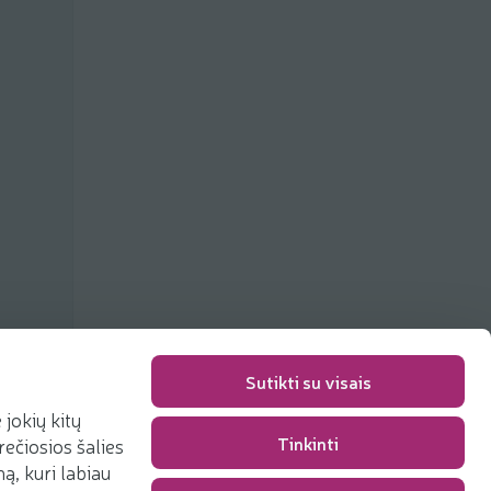
Sutikti su visais
jokių kitų
Tinkinti
rečiosios šalies
Packaging fee
0,00 €
, kuri labiau
Total
0,00 €