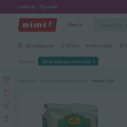
Lietuvių
Русский
Rimi.lt
All categories
🛒 Offers
Promo codes
🎁 
Delivery:
Book delivery time here
Groceries
Flour and mixtures of flour
Wheat flour