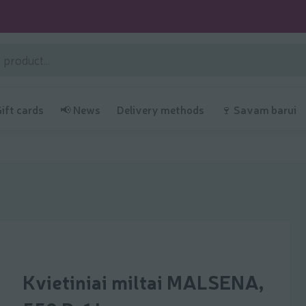
Gift cards
📢 News
Delivery methods
🍷 Savam barui
Kvietiniai miltai MALSENA,