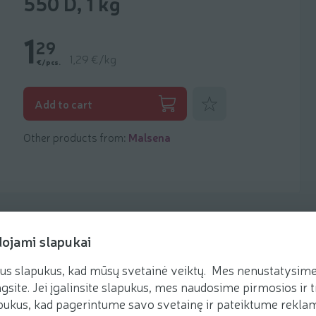
550 D, 1 kg
1
29
1,29 €/kg
€/pcs.
Add to favorites
Add to cart
Other products from:
Malsena
dojami slapukai
us slapukus, kad mūsų svetainė veiktų. Mes nenustatysime 
Recipes
gsite. Jei įgalinsite slapukus, mes naudosime pirmosios ir t
ukus, kad pagerintume savo svetainę ir pateiktume reklamą