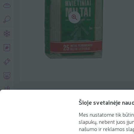
Product description
Šioje svetainėje nau
Mes nustatome tik būtin
Basic information
Recommendations
slapukų, nebent juos įjun
našumo ir reklamos slap