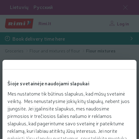
Lietuvių
Русский
Rimi.lt
Log in
Book delivery time here
Groceries
Flour and mixtures of flour
Flour mixtures
Šioje svetainėje naudojami slapukai
Mes nustatome tik būtinus slapukus, kad mūsų svetainė
veiktų. Mes nenustatysime jokių kitų slapukų, nebent juos
įjungsite. Jei įgalinsite slapukus, mes naudosime
pirmosios ir trečiosios šalies našumo ir reklamos
slapukus, kad pagerintume savo svetainę ir pateiktume
reklamą, kuri labiau atitiktų Jūsų interesus. Jei norite
pakeisti Jūsų slapukų nustatymus, spustelėkite mygtuką