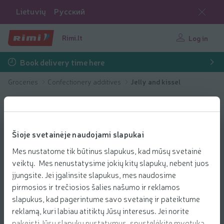
Lietuvių
Русский
Rimi.lt
Log in
Book delivery time here
Groceries
Confectionery additives
Jelly and kissel
Šioje svetainėje naudojami slapukai
Mes nustatome tik būtinus slapukus, kad mūsų svetainė
veiktų. Mes nenustatysime jokių kitų slapukų, nebent juos
įjungsite. Jei įgalinsite slapukus, mes naudosime
pirmosios ir trečiosios šalies našumo ir reklamos
slapukus, kad pagerintume savo svetainę ir pateiktume
reklamą, kuri labiau atitiktų Jūsų interesus. Jei norite
pakeisti Jūsų slapukų nustatymus, spustelėkite mygtuką