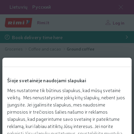
Lietuvių
Русский
Rimi.lt
Log in
Book delivery time here
Groceries
Coffee and cacao
Ground coffee
Šioje svetainėje naudojami slapukai
Mes nustatome tik būtinus slapukus, kad mūsų svetainė
veiktų. Mes nenustatysime jokių kitų slapukų, nebent juos
įjungsite. Jei įgalinsite slapukus, mes naudosime
pirmosios ir trečiosios šalies našumo ir reklamos
slapukus, kad pagerintume savo svetainę ir pateiktume
reklamą, kuri labiau atitiktų Jūsų interesus. Jei norite
pakeisti Jūsų slapukų nustatymus, spustelėkite mygtuką