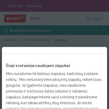
Lietuvių
Русский
Rimi.lt
Log in
Book delivery time here
Groceries
Cereals and bars
Granola
Šioje svetainėje naudojami slapukai
Mes nustatome tik būtinus slapukus, kad mūsų svetainė
veiktų. Mes nenustatysime jokių kitų slapukų, nebent juos
įjungsite. Jei įgalinsite slapukus, mes naudosime
pirmosios ir trečiosios šalies našumo ir reklamos
slapukus, kad pagerintume savo svetainę ir pateiktume
reklamą, kuri labiau atitiktų Jūsų interesus. Jei norite
pakeisti Jūsų slapukų nustatymus, spustelėkite mygtuką