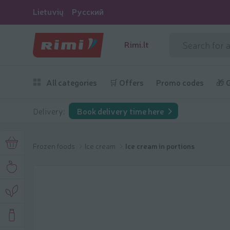
Lietuvių
Русский
Rimi.lt
All categories
🛒 Offers
Promo codes
🎁 
Delivery:
Book delivery time here
Frozen foods
Ice cream
Ice cream in portions