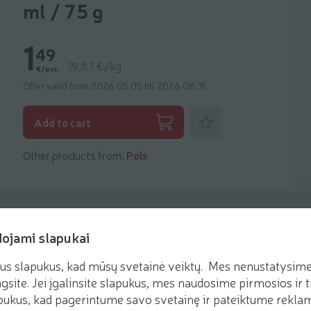
ml / 75 g
1
49
19,87 €/kg
€/pcs.
Offer valid from 2026.05.05 till 2026.08.31
Add to favorites
Add to cart
Other products from:
Pols
dojami slapukai
us slapukus, kad mūsų svetainė veiktų. Mes nenustatysime 
Recipes
gsite. Jei įgalinsite slapukus, mes naudosime pirmosios ir t
ukus, kad pagerintume savo svetainę ir pateiktume reklamą