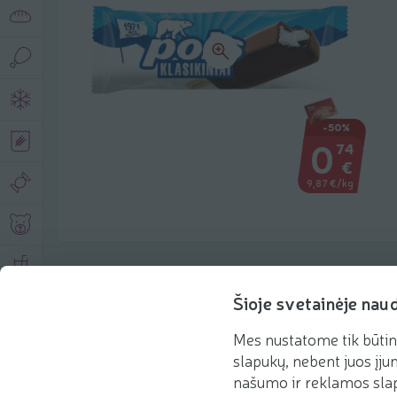
-50%
0
74
€
9,87 €/kg
Product description
Šioje svetainėje nau
Mes nustatome tik būtin
Basic information
Recommendations
slapukų, nebent juos įjun
našumo ir reklamos slap