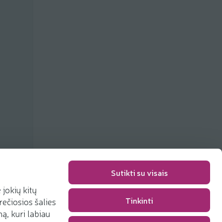
Sutikti su visais
jokių kitų
Tinkinti
rečiosios šalies
Packaging fee
0,00 €
, kuri labiau
Total
0,00 €