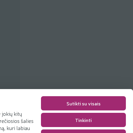
Sutikti su visais
jokių kitų
Tinkinti
rečiosios šalies
Packaging fee
0,00 €
, kuri labiau
Total
0,00 €