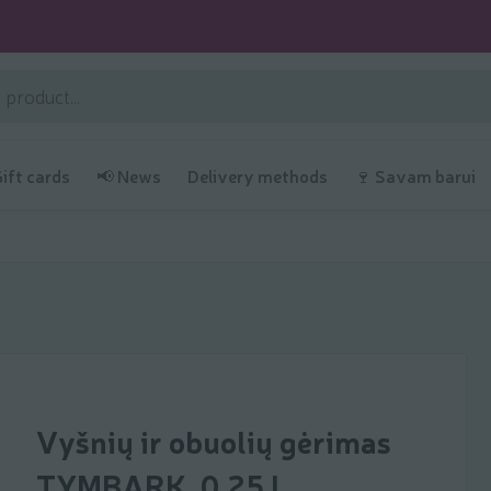
Gift cards
📢 News
Delivery methods
🍷 Savam barui
Vyšnių ir obuolių gėrimas
TYMBARK, 0,25 l