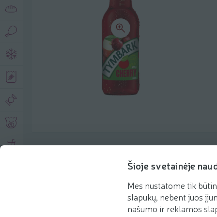
Product description
Šioje svetainėje nau
Mes nustatome tik būtin
Basic information
Recommendations
slapukų, nebent juos įjun
našumo ir reklamos slap