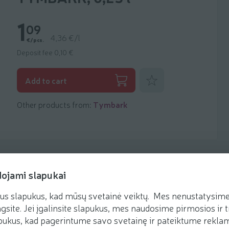
1
09
4,36 €/l
€/pcs.
Deposit fee 0,10 €
Add to favorites
Add to cart
Other products from:
Tymbark
dojami slapukai
us slapukus, kad mūsų svetainė veiktų. Mes nenustatysime 
Recipes
gsite. Jei įgalinsite slapukus, mes naudosime pirmosios ir t
ukus, kad pagerintume savo svetainę ir pateiktume reklamą