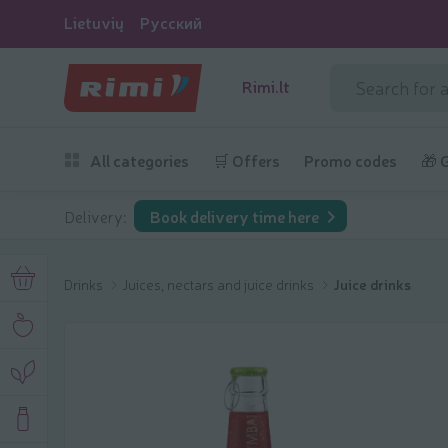
Lietuvių
Русский
Rimi.lt
All categories
🛒 Offers
Promo codes
🎁 
Delivery:
Book delivery time here
Drinks
Juices, nectars and juice drinks
Juice drinks